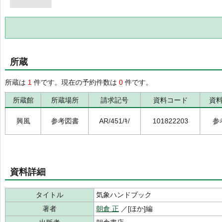
所蔵
所蔵は
1
件です。現在の予約件数は
0
件です。
所蔵館
所蔵場所
請求記号
資料コード
資
興風
参考図書
AR/451/ｷ/
101822203
参
資料詳細
タイトル
気象ハンドブック
著者
朝倉 正
／[ほか]編