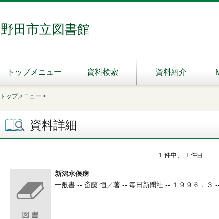
野田市立図書館
トップメニュー
資料検索
資料紹介
トップメニュー
>
資料詳細
1 件中、 1 件目
新潟水俣病
一般書 -- 斎藤 恒／著 -- 毎日新聞社 -- １９９６．３ -- 