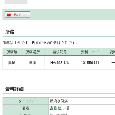
予約かごへ
所蔵
所蔵は
1
件です。現在の予約件数は
0
件です。
所蔵館
所蔵場所
請求記号
資料コード
資
興風
書庫
HA/493.1/ｻ/
101559441
一
資料詳細
タイトル
新潟水俣病
著者
斎藤 恒
／著