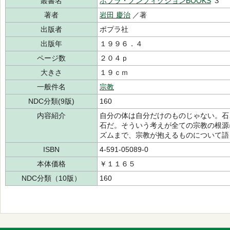
叢書名
ポプラ・ノンフィクションBOOKS
３
著者
岩田 慶治
／著
出版者
ポプラ社
出版年
１９９６．４
ページ数
２０４ｐ
大きさ
１９ｃｍ
一般件名
宗教
NDC分類(9版)
160
内容紹介
自分の体は自分だけのものじゃない。石
石だ。そういう考えが全ての宗教の根源
ズムまで、宗教が抱えるものについて語
ISBN
4-591-05089-0
本体価格
￥１１６５
NDC分類（10版）
160