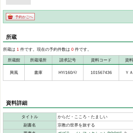
予約かごへ
所蔵
所蔵は
1
件です。現在の予約件数は
0
件です。
所蔵館
所蔵場所
請求記号
資料コード
資
興風
書庫
HY/160/ｲ/
101567436
Ｙ
資料詳細
タイトル
からだ・こころ・たましい
副書名
宗教の世界を旅する