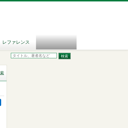
レファレンス
索