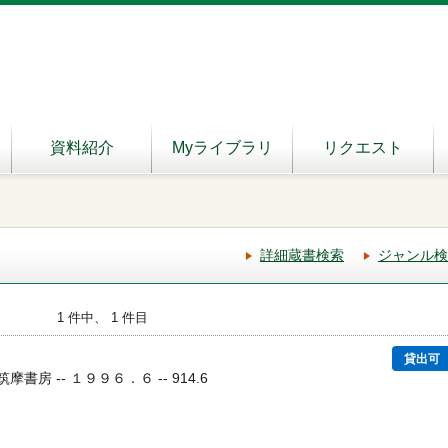
資料紹介
Myライブラリ
リクエスト
詳細蔵書検索
ジャンル検
1 件中、 1 件目
貸出可
筑摩書房 -- １９９６．６ -- 914.6