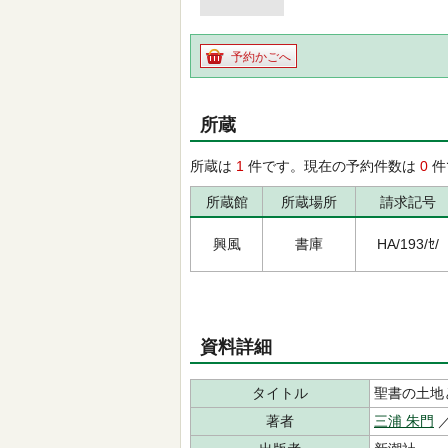
予約かごへ
所蔵
所蔵は
1
件です。現在の予約件数は
0
件
所蔵館
所蔵場所
請求記号
興風
書庫
HA/193/ｾ/
資料詳細
タイトル
聖書の土地
著者
三浦 朱門
／