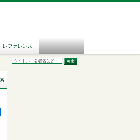
レファレンス
索