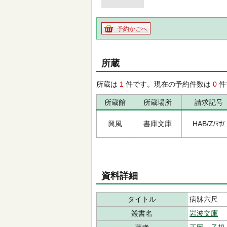
予約かごへ
所蔵
所蔵は
1
件です。現在の予約件数は
0
件
所蔵館
所蔵場所
請求記号
興風
書庫文庫
HAB/Z/ﾏｻ/
資料詳細
タイトル
病牀六尺
叢書名
岩波文庫