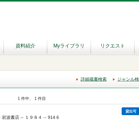
資料紹介
Myライブラリ
リクエスト
詳細蔵書検索
ジャンル検
1 件中、 1 件目
貸出可
岩波書店 -- １９８４ -- 914.6