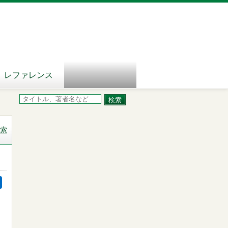
レファレンス
索