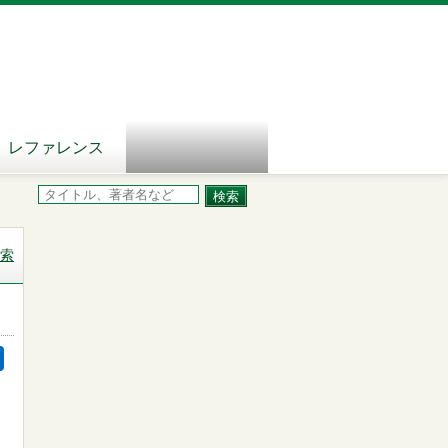
レファレンス
索