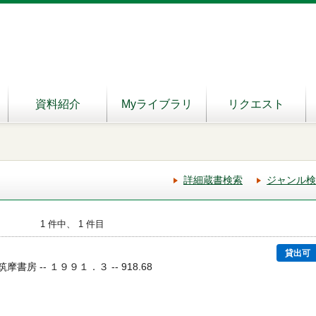
資料紹介
Myライブラリ
リクエスト
詳細蔵書検索
ジャンル検
1 件中、 1 件目
貸出可
筑摩書房 -- １９９１．３ -- 918.68