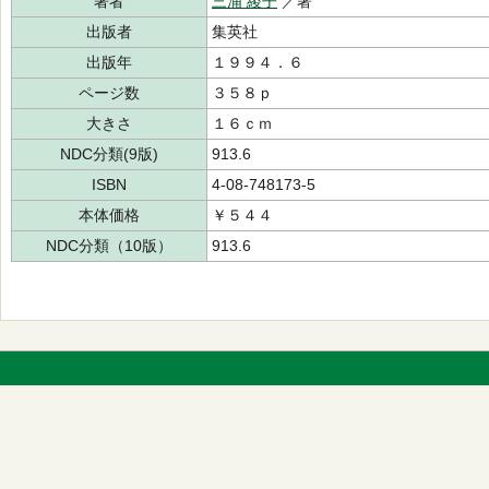
著者
三浦 綾子
／著
出版者
集英社
出版年
１９９４．６
ページ数
３５８ｐ
大きさ
１６ｃｍ
NDC分類(9版)
913.6
ISBN
4-08-748173-5
本体価格
￥５４４
NDC分類（10版）
913.6