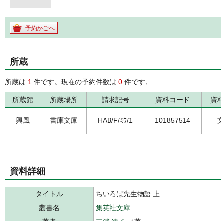
予約かごへ
所蔵
所蔵は
1
件です。現在の予約件数は
0
件です。
所蔵館
所蔵場所
請求記号
資料コード
資
興風
書庫文庫
HAB/F/ﾐｳ/1
101857514
資料詳細
タイトル
ちいろば先生物語 上
叢書名
集英社文庫