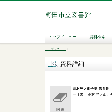
野田市立図書館
トップメニュー
資料検索
トップメニュー
>
資料詳細
高村光太郎全集 第５巻
一般書 -- 高村 光太郎／著 