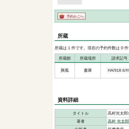
予約かごへ
所蔵
所蔵は
1
件です。現在の予約件数は
0
件
所蔵館
所蔵場所
請求記号
興風
書庫
HA/918.6/ﾀ
資料詳細
タイトル
高村光太郎
著者
高村 光太郎