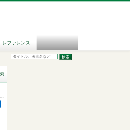
レファレンス
索