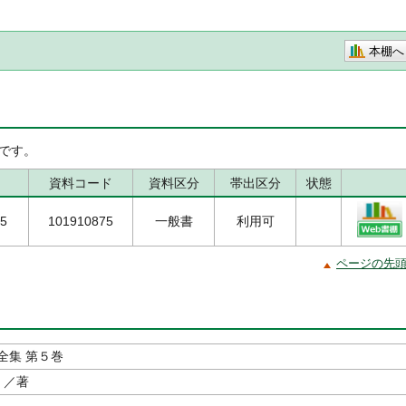
本棚へ
です。
資料コード
資料区分
帯出区分
状態
/5
101910875
一般書
利用可
ページの先
全集 第５巻
／著