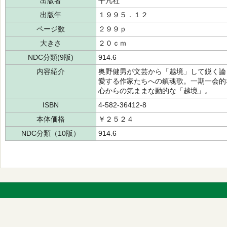
出版者
平凡社
出版年
１９９５．１２
ページ数
２９９ｐ
大きさ
２０ｃｍ
NDC分類(9版)
914.6
内容紹介
奥野健男が文芸から「越境」して鋭く論
愛する作家たちへの鎮魂歌。一期一会的
心からの気ままな動的な「越境」。
ISBN
4-582-36412-8
本体価格
￥２５２４
NDC分類（10版）
914.6