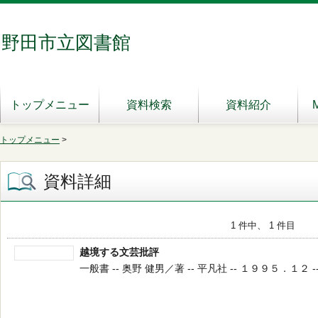
野田市立図書館
トップメニュー
資料検索
資料紹介
トップメニュー
>
資料詳細
1 件中、 1 件目
越境する文芸批評
一般書 -- 奥野 健男／著 -- 平凡社 -- １９９５．１２ -- 