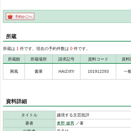
予約かごへ
所蔵
所蔵は
1
件です。現在の予約件数は
0
件です。
所蔵館
所蔵場所
請求記号
資料コード
資料
興風
書庫
HA/Z/ｵｸ/
101912293
一
資料詳細
タイトル
越境する文芸批評
著者
奥野 健男
／著