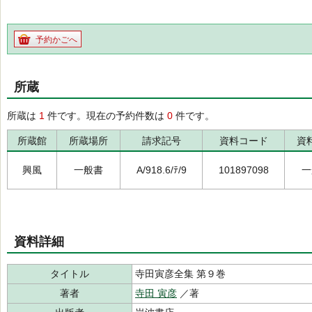
予約かごへ
所蔵
所蔵は
1
件です。現在の予約件数は
0
件です。
所蔵館
所蔵場所
請求記号
資料コード
資
興風
一般書
A/918.6/ﾃ/9
101897098
一
資料詳細
タイトル
寺田寅彦全集 第９巻
著者
寺田 寅彦
／著