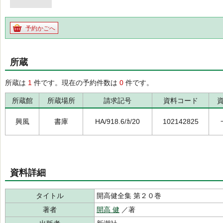
予約かごへ
所蔵
所蔵は
1
件です。現在の予約件数は
0
件です。
所蔵館
所蔵場所
請求記号
資料コード
興風
書庫
HA/918.6/ｶ/20
102142825
資料詳細
タイトル
開高健全集 第２０巻
著者
開高 健
／著