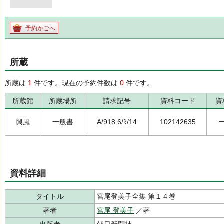
予約かごへ
所蔵
所蔵は
1
件です。現在の予約件数は
0
件です。
所蔵館
所蔵場所
請求記号
資料コード
資
興風
一般書
A/918.6/ﾐ/14
102142635
資料詳細
タイトル
宮尾登美子全集 第１４巻
著者
宮尾 登美子
／著