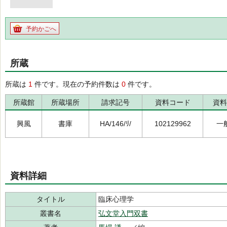
予約かごへ
所蔵
所蔵は
1
件です。現在の予約件数は
0
件です。
所蔵館
所蔵場所
請求記号
資料コード
資料
興風
書庫
HA/146/ﾘ/
102129962
一
資料詳細
タイトル
臨床心理学
叢書名
弘文堂入門双書