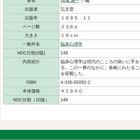
著者
馬場 謙一
／編
出版者
弘文堂
出版年
１９９５．１１
ページ数
２３６ｐ
大きさ
１９ｃｍ
一般件名
臨床心理学
NDC分類(9版)
146
内容紹介
臨床心理学は現代のこころの病いに手を
る。この一冊のなかに、多岐にわたるこ
を収載した。
ISBN
4-335-65092-2
本体価格
￥１９００
NDC分類（10版）
146