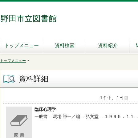
野田市立図書館
トップメニュー
資料検索
資料紹介
トップメニュー
>
資料詳細
1 件中、 1 件目
臨床心理学
一般書 -- 馬場 謙一／編 -- 弘文堂 -- １９９５．１１ --