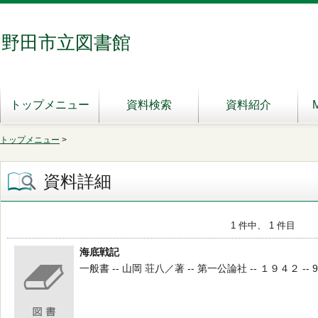
野田市立図書館
トップメニュー
資料検索
資料紹介
トップメニュー
>
資料詳細
1 件中、 1 件目
海底戦記
一般書 -- 山岡 荘八／著 -- 第一公論社 -- １９４２ -- 9