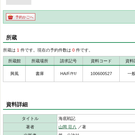
予約かごへ
所蔵
所蔵は
1
件です。現在の予約件数は
0
件です。
所蔵館
所蔵場所
請求記号
資料コード
資料
興風
書庫
HA/F/ﾔﾏ/
100600527
一
資料詳細
タイトル
海底戦記
著者
山岡 荘八
／著