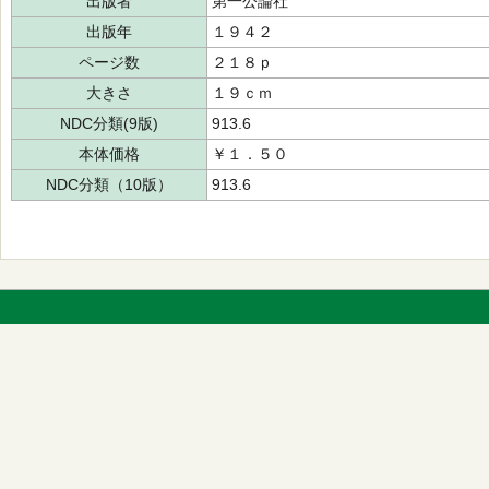
出版者
第一公論社
出版年
１９４２
ページ数
２１８ｐ
大きさ
１９ｃｍ
NDC分類(9版)
913.6
本体価格
￥１．５０
NDC分類（10版）
913.6