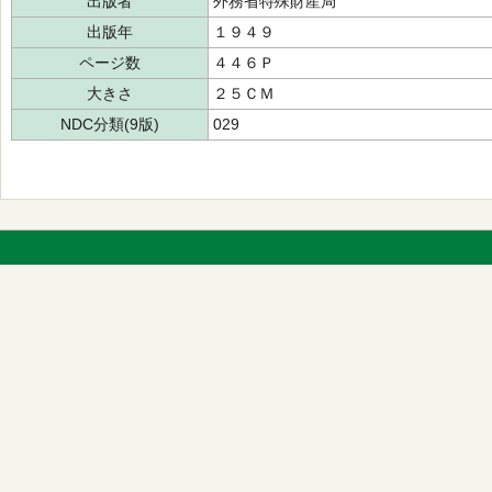
出版者
外務省特殊財産局
出版年
１９４９
ページ数
４４６Ｐ
大きさ
２５ＣＭ
NDC分類(9版)
029