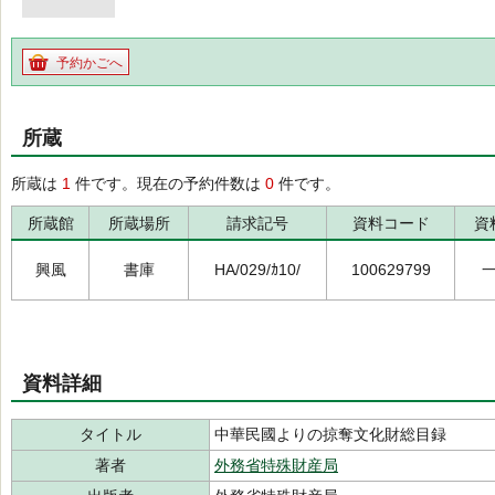
予約かごへ
所蔵
所蔵は
1
件です。現在の予約件数は
0
件です。
所蔵館
所蔵場所
請求記号
資料コード
資
興風
書庫
HA/029/ｶ10/
100629799
資料詳細
タイトル
中華民國よりの掠奪文化財総目録
著者
外務省特殊財産局