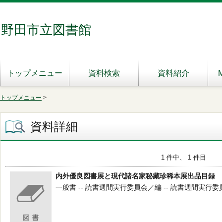
野田市立図書館
トップメニュー
資料検索
資料紹介
トップメニュー
>
資料詳細
1 件中、 1 件目
内外優良図書展と現代諸名家秘藏珍稀本展出品目録
一般書 -- 読書週間実行委員会／編 -- 読書週間実行委員会 