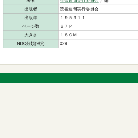
著者
読書週間実行委員会
／編
出版者
読書週間実行委員会
出版年
１９５３１１
ページ数
６７Ｐ
大きさ
１８ＣＭ
NDC分類(9版)
029