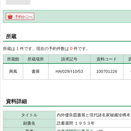
予約かごへ
所蔵
所蔵は
1
件です。現在の予約件数は
0
件です。
所蔵館
所蔵場所
請求記号
資料コード
興風
書庫
HA/029/ﾄ10/53
100701226
資料詳細
タイトル
内外優良図書展と現代諸名家秘藏珍稀本
副書名
読書週間 １９５３年