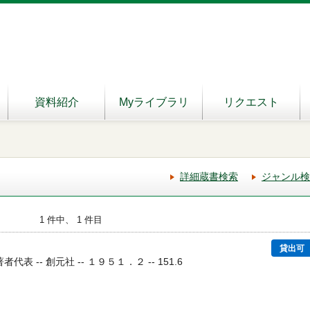
資料紹介
Myライブラリ
リクエスト
詳細蔵書検索
ジャンル検
1 件中、 1 件目
貸出可
代表 -- 創元社 -- １９５１．２ -- 151.6