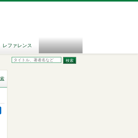
レファレンス
索