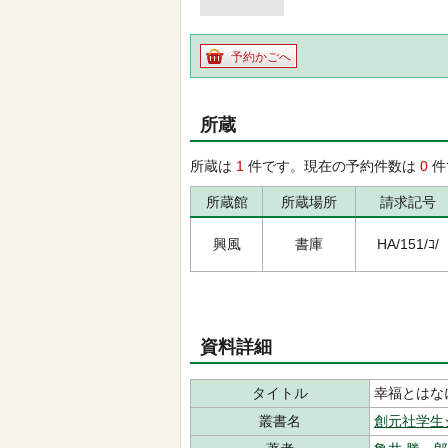
予約かごへ
所蔵
所蔵は
1
件です。現在の予約件数は
0
件
所蔵館
所蔵場所
請求記号
興風
書庫
HA/151/ｺ/
資料詳細
タイトル
幸福とはな
叢書名
創元社学生