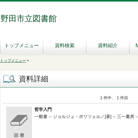
野田市立図書館
トップメニュー
資料検索
資料紹介
トップメニュー
>
資料詳細
1 件中、 1 件目
哲学入門
一般書 -- ジョルジュ・ポリツェル／[著] -- 三一書房 -- 