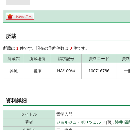
予約かごへ
所蔵
所蔵は
1
件です。現在の予約件数は
0
件です。
所蔵館
所蔵場所
請求記号
資料コード
資料
興風
書庫
HA/100/ﾎ/
100716786
一
資料詳細
タイトル
哲学入門
著者
ジョルジュ・ポリツェル
／[著],
陸井 四