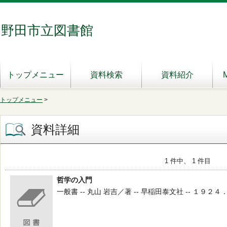
野田市立図書館
トップメニュー
資料検索
資料紹介
トップメニュー
>
資料詳細
1 件中、 1 件目
哲学の入門
一般書 -- 丸山 岩吉／著 -- 早稲田泰文社 -- １９２４．４