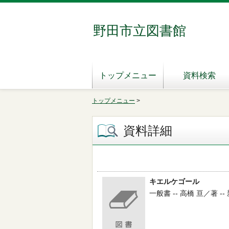
野田市立図書館
トップメニュー
資料検索
トップメニュー
>
資料詳細
キエルケゴール
一般書 -- 高橋 亘／著 -- 