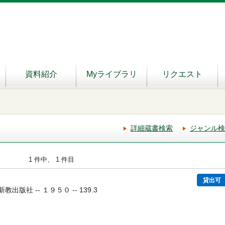
資料紹介
Myライブラリ
リクエスト
詳細蔵書検索
ジャンル検
1 件中、 1 件目
貸出可
新教出版社 -- １９５０ -- 139.3