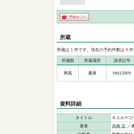
予約かごへ
所蔵
所蔵は
1
件です。現在の予約件数は
0
件
所蔵館
所蔵場所
請求記号
興風
書庫
HA/139/ｷ/
資料詳細
タイトル
キエルケゴ
著者
高橋 亘
／