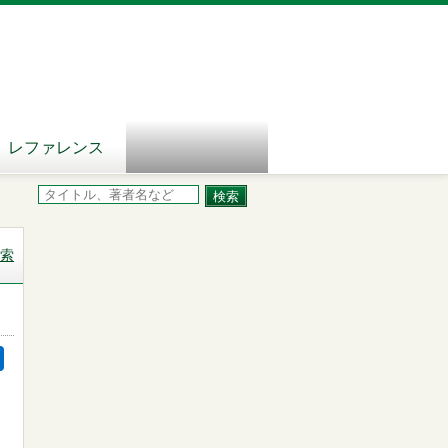
レファレンス
索