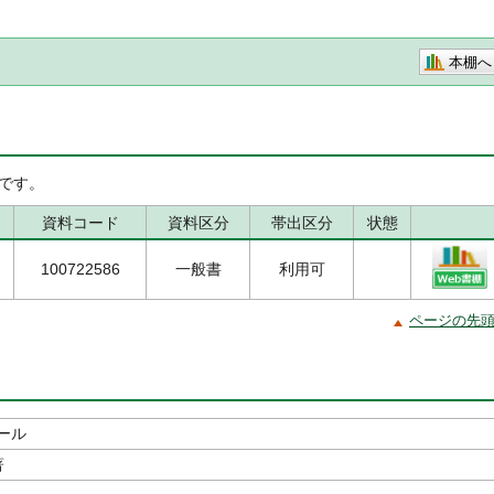
本棚へ
です。
資料コード
資料区分
帯出区分
状態
100722586
一般書
利用可
ページの先
ール
著