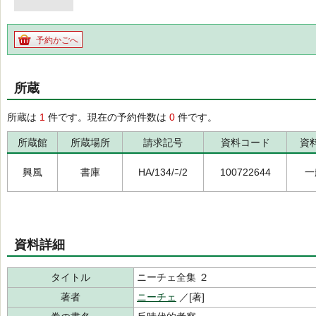
予約かごへ
所蔵
所蔵は
1
件です。現在の予約件数は
0
件です。
所蔵館
所蔵場所
請求記号
資料コード
資
興風
書庫
HA/134/ﾆ/2
100722644
一
資料詳細
タイトル
ニーチェ全集 ２
著者
ニーチェ
／[著]