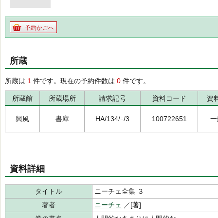
予約かごへ
所蔵
所蔵は
1
件です。現在の予約件数は
0
件です。
所蔵館
所蔵場所
請求記号
資料コード
資
興風
書庫
HA/134/ﾆ/3
100722651
一
資料詳細
タイトル
ニーチェ全集 ３
著者
ニーチェ
／[著]