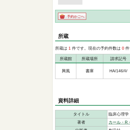
予約かごへ
所蔵
所蔵は
1
件です。現在の予約件数は
0
件
所蔵館
所蔵場所
請求記号
興風
書庫
HA/146/ﾛ/
資料詳細
タイトル
臨床心理学
著者
カール・R