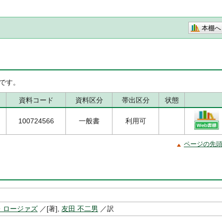
本棚へ
です。
資料コード
資料区分
帯出区分
状態
100724566
一般書
利用可
ページの先
・ロージァズ
／[著],
友田 不二男
／訳