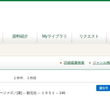
資料紹介
Myライブラリ
リクエスト
詳細蔵書検索
ジャンル検
1 件中、 1 件目
貸出可
ァズ／[著] -- 創元社 -- １９５１ -- 146