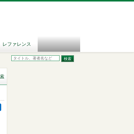
レファレンス
索