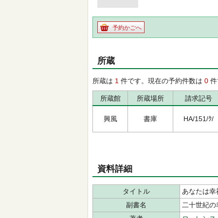
予約かごへ
所蔵
所蔵は
1
件です。現在の予約件数は
0
件
所蔵館
所蔵場所
請求記号
興風
書庫
HA/151/ｸ/
資料詳細
タイトル
あなたは幸
副書名
二十世紀の