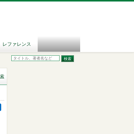
レファレンス
索