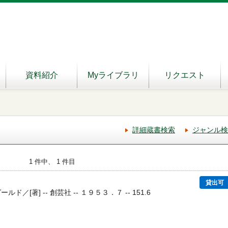
資料紹介
Myライブラリ
リクエスト
詳細蔵書検索
ジャンル検
1 件中、 1 件目
貸出可
ド／[著] -- 創芸社 -- １９５３．７ -- 151.6