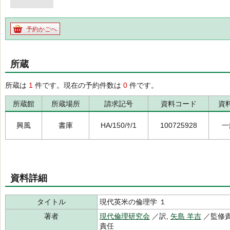
予約かごへ
所蔵
所蔵は
1
件です。現在の予約件数は
0
件です。
所蔵館
所蔵場所
請求記号
資料コード
資
興風
書庫
HA/150/ｹ/1
100725928
一
資料詳細
タイトル
現代英米の倫理学 １
著者
現代倫理研究会
／訳,
矢島 羊吉
／監修責
責任