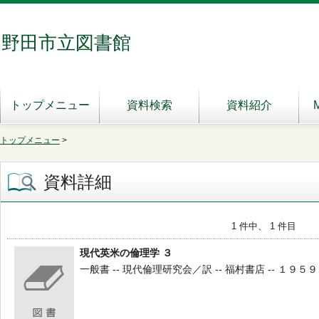
野田市立図書館
トップメニュー
資料検索
資料紹介
トップメニュー
>
資料詳細
1 件中、 1 件目
現代英米の倫理学 ３
一般書 -- 現代倫理研究会／訳 -- 福村書店 -- １９５９ --