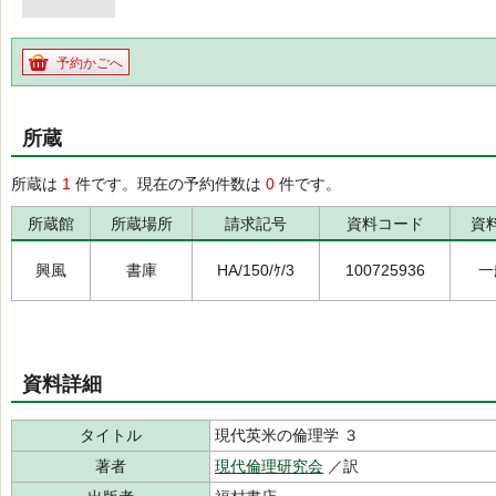
予約かごへ
所蔵
所蔵は
1
件です。現在の予約件数は
0
件です。
所蔵館
所蔵場所
請求記号
資料コード
資
興風
書庫
HA/150/ｹ/3
100725936
一
資料詳細
タイトル
現代英米の倫理学 ３
著者
現代倫理研究会
／訳