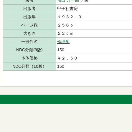
著者
菰田 万一郎
／著
出版者
甲子社書房
出版年
１９３２．９
ページ数
２５６ｐ
大きさ
２２ｃｍ
一般件名
倫理学
NDC分類(9版)
150
本体価格
￥２．５０
NDC分類（10版）
150