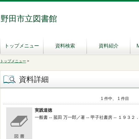
野田市立図書館
トップメニュー
資料検索
資料紹介
トップメニュー
>
資料詳細
1 件中、 1 件目
実践道徳
一般書 -- 菰田 万一郎／著 -- 甲子社書房 -- １９３２．９