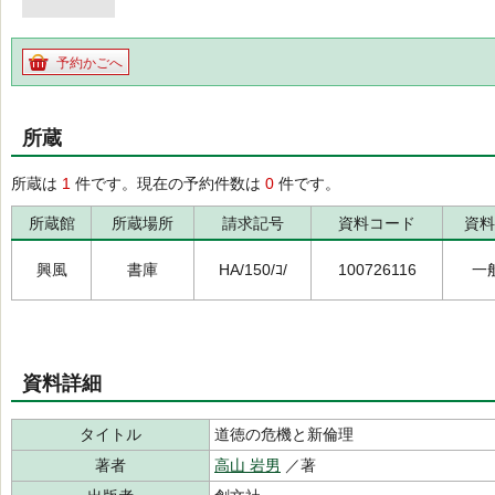
予約かごへ
所蔵
所蔵は
1
件です。現在の予約件数は
0
件です。
所蔵館
所蔵場所
請求記号
資料コード
資料
興風
書庫
HA/150/ｺ/
100726116
一
資料詳細
タイトル
道徳の危機と新倫理
著者
高山 岩男
／著