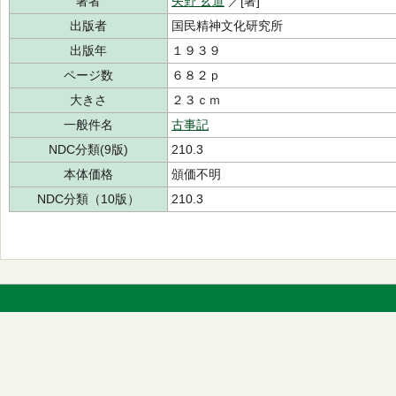
著者
矢野 玄道
／[著]
出版者
国民精神文化研究所
出版年
１９３９
ページ数
６８２ｐ
大きさ
２３ｃｍ
一般件名
古事記
NDC分類(9版)
210.3
本体価格
頒価不明
NDC分類（10版）
210.3