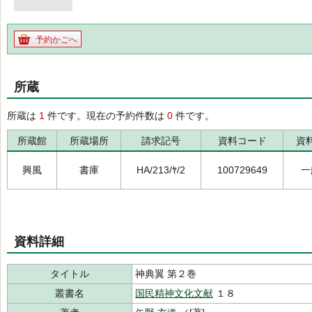
予約かごへ
所蔵
所蔵は
1
件です。現在の予約件数は
0
件です。
所蔵館
所蔵場所
請求記号
資料コード
資
興風
書庫
HA/213/ﾔ/2
100729649
一
資料詳細
タイトル
神典翼 第２巻
叢書名
国民精神文化文献
１８