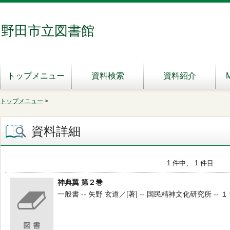
野田市立図書館
トップメニュー
資料検索
資料紹介
トップメニュー
>
資料詳細
1 件中、 1 件目
神典翼 第２巻
一般書 -- 矢野 玄道／[著] -- 国民精神文化研究所 -- １９３