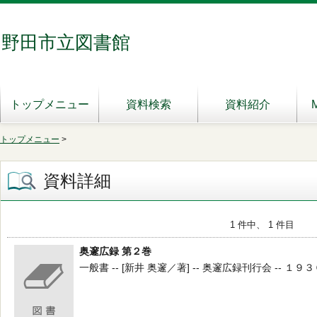
野田市立図書館
トップメニュー
資料検索
資料紹介
トップメニュー
>
資料詳細
1 件中、 1 件目
奥邃広録 第２巻
一般書 -- [新井 奥邃／著] -- 奥邃広録刊行会 -- １９３０ 