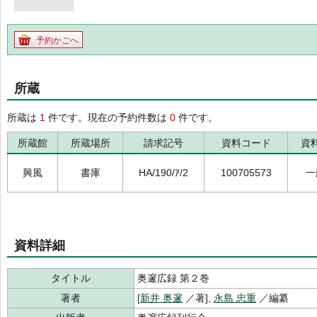
予約かごへ
所蔵
所蔵は
1
件です。現在の予約件数は
0
件です。
所蔵館
所蔵場所
請求記号
資料コード
資
興風
書庫
HA/190/ｱ/2
100705573
一
資料詳細
タイトル
奥邃広録 第２巻
著者
[新井 奥邃
／著],
永島 忠重
／編纂