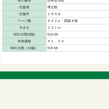
巻の書名
想華及消息
出版者
博文館
出版年
１９０８
ページ数
６４２ｐ 図版８枚
大きさ
２３ｃｍ
NDC分類(9版)
918.68
本体価格
￥１．５０
NDC分類（10版）
918.68