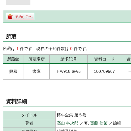
予約かごへ
所蔵
所蔵は
1
件です。現在の予約件数は
0
件です。
所蔵館
所蔵場所
請求記号
資料コード
資
興風
書庫
HA/918.6/ﾀ/5
100709567
資料詳細
タイトル
樗牛全集 第５巻
著者
高山 林次郎
／著,
斎藤 信策
／編輯