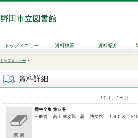
野田市立図書館
トップメニュー
資料検索
資料紹介
トップメニュー
>
資料詳細
1 件中、 1 件目
樗牛全集 第５巻
一般書 -- 高山 林次郎／著 -- 博文館 -- １９０８ -- 918