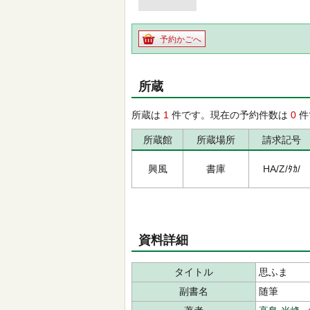
予約かごへ
所蔵
所蔵は
1
件です。現在の予約件数は
0
件
所蔵館
所蔵場所
請求記号
興風
書庫
HA/Z/ﾀｶ/
資料詳細
タイトル
思ふまゝ
副書名
随筆