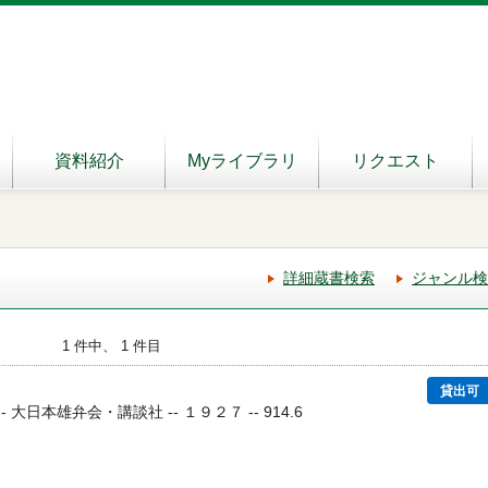
資料紹介
Myライブラリ
リクエスト
詳細蔵書検索
ジャンル検
1 件中、 1 件目
貸出可
- 大日本雄弁会・講談社 -- １９２７ -- 914.6