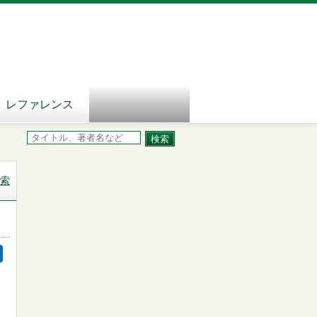
レファレンス
索