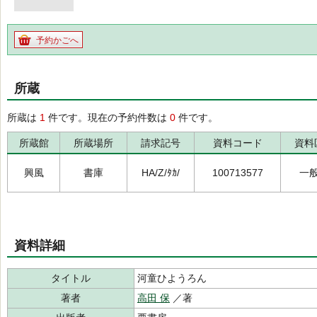
予約かごへ
所蔵
所蔵は
1
件です。現在の予約件数は
0
件です。
所蔵館
所蔵場所
請求記号
資料コード
資料
興風
書庫
HA/Z/ﾀｶ/
100713577
一
資料詳細
タイトル
河童ひようろん
著者
高田 保
／著