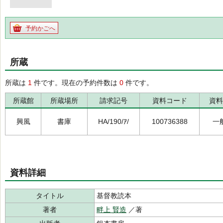
予約かごへ
所蔵
所蔵は
1
件です。現在の予約件数は
0
件です。
所蔵館
所蔵場所
請求記号
資料コード
資料
興風
書庫
HA/190/ｱ/
100736388
一
資料詳細
タイトル
基督教読本
著者
畔上 賢造
／著