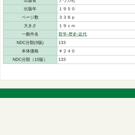
出版者
ナウカ社
出版年
１９５０
ページ数
３３８ｐ
大きさ
１９ｃｍ
一般件名
哲学-歴史-近代
NDC分類(9版)
133
本体価格
￥２４０
NDC分類（10版）
133