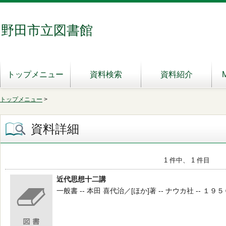
野田市立図書館
トップメニュー
資料検索
資料紹介
トップメニュー
>
資料詳細
1 件中、 1 件目
近代思想十二講
一般書 -- 本田 喜代治／[ほか]著 -- ナウカ社 -- １９５０ 