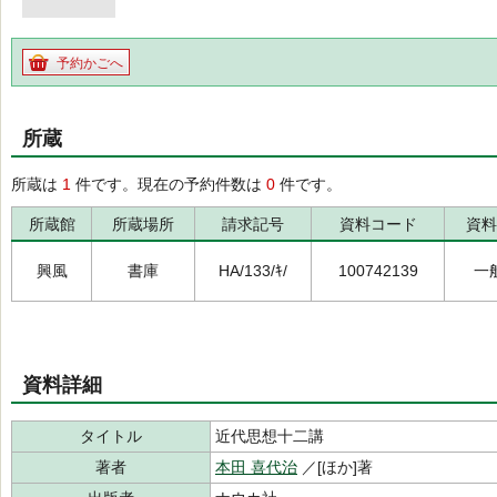
予約かごへ
所蔵
所蔵は
1
件です。現在の予約件数は
0
件です。
所蔵館
所蔵場所
請求記号
資料コード
資料
興風
書庫
HA/133/ｷ/
100742139
一
資料詳細
タイトル
近代思想十二講
著者
本田 喜代治
／[ほか]著