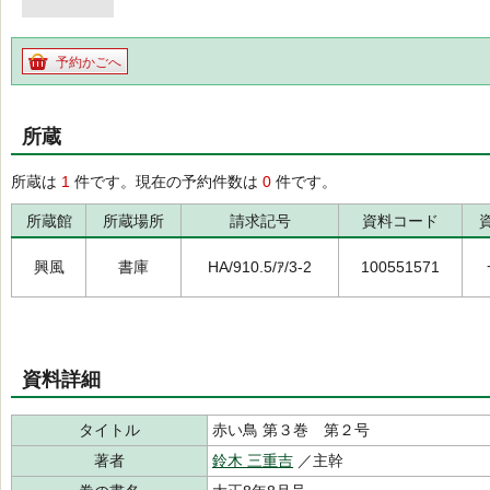
予約かごへ
所蔵
所蔵は
1
件です。現在の予約件数は
0
件です。
所蔵館
所蔵場所
請求記号
資料コード
興風
書庫
HA/910.5/ｱ/3-2
100551571
資料詳細
タイトル
赤い鳥 第３巻 第２号
著者
鈴木 三重吉
／主幹