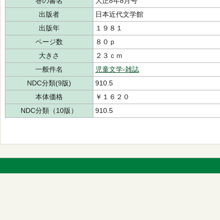
巻の書名
大正8年8月号
出版者
日本近代文学館
出版年
１９８１
ページ数
８０ｐ
大きさ
２３ｃｍ
一般件名
児童文学-雑誌
NDC分類(9版)
910.5
本体価格
￥１６２０
NDC分類（10版）
910.5