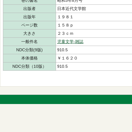
巻の書名
昭和3年8月号
出版者
日本近代文学館
出版年
１９８１
ページ数
１５８ｐ
大きさ
２３ｃｍ
一般件名
児童文学-雑誌
NDC分類(9版)
910.5
本体価格
￥１６２０
NDC分類（10版）
910.5