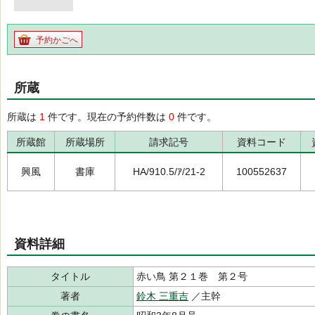
予約かごへ
所蔵
所蔵は
1
件です。現在の予約件数は
0
件です。
所蔵館
所蔵場所
請求記号
資料コード
興風
書庫
HA/910.5/ｱ/21-2
100552637
資料詳細
タイトル
赤い鳥 第２１巻 第２号
著者
鈴木 三重吉
／主幹