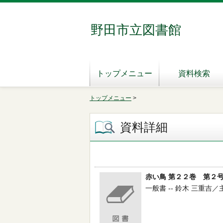
野田市立図書館
トップメニュー
資料検索
トップメニュー
>
資料詳細
赤い鳥 第２２巻 第２
一般書 -- 鈴木 三重吉／主幹