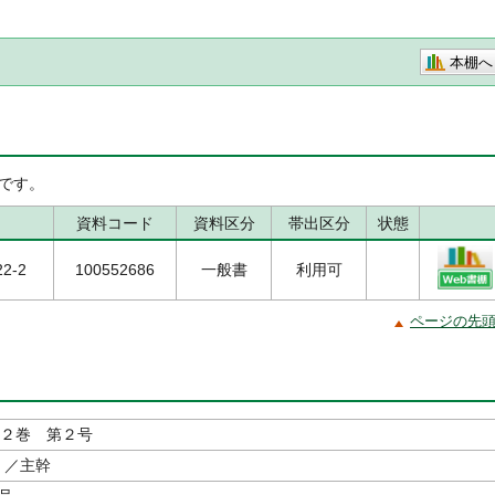
本棚へ
です。
資料コード
資料区分
帯出区分
状態
22-2
100552686
一般書
利用可
ページの先
２２巻 第２号
／主幹