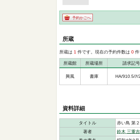
予約かごへ
所蔵
所蔵は
1
件です。現在の予約件数は
0
件
所蔵館
所蔵場所
請求記号
興風
書庫
HA/910.5/ｱ/
資料詳細
タイトル
赤い鳥 第
著者
鈴木 三重吉