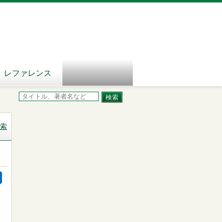
レファレンス
索