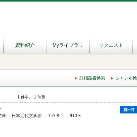
資料紹介
Myライブラリ
リクエスト
詳細蔵書検索
ジャンル検
1 件中、 1 件目
号
貸出可
 -- 日本近代文学館 -- １９８１ -- 910.5