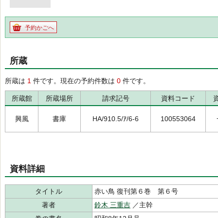
予約かごへ
所蔵
所蔵は
1
件です。現在の予約件数は
0
件です。
所蔵館
所蔵場所
請求記号
資料コード
興風
書庫
HA/910.5/ｱ/6-6
100553064
資料詳細
タイトル
赤い鳥 復刊第６巻 第６号
著者
鈴木 三重吉
／主幹