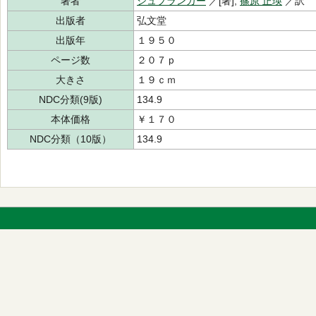
著者
シュプランガー
／[著],
篠原 正瑛
／訳
出版者
弘文堂
出版年
１９５０
ページ数
２０７ｐ
大きさ
１９ｃｍ
NDC分類(9版)
134.9
本体価格
￥１７０
NDC分類（10版）
134.9