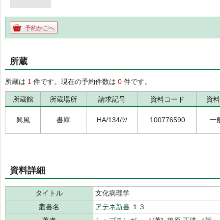
予約かごへ
所蔵
所蔵は
1
件です。現在の予約件数は
0
件です。
所蔵館
所蔵場所
請求記号
資料コード
資料
興風
書庫
HA/134/ｼ/
100776590
一
資料詳細
タイトル
文化病理学
叢書名
アテネ新書
１３