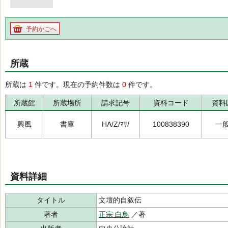
予約かごへ
所蔵
所蔵は
1
件です。現在の予約件数は
0
件です。
所蔵館
所蔵場所
請求記号
資料コード
資料
興風
書庫
HA/Z/ﾏｻ/
100838390
一
資料詳細
タイトル
文壇的自叙伝
著者
正宗 白鳥
／著