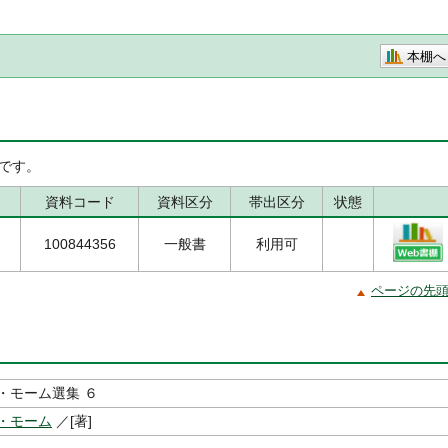
本棚へ
です。
資料コード
資料区分
帯出区分
状態
100844356
一般書
利用可
ページの先
・モーム選集 ６
・モーム
／[著]