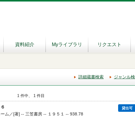
資料紹介
Myライブラリ
リクエスト
詳細蔵書検索
ジャンル検
1 件中、 1 件目
 ６
貸出可
／[著] -- 三笠書房 -- １９５１ -- 938.78