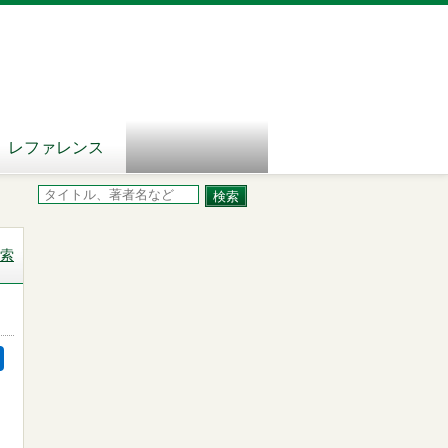
レファレンス
索