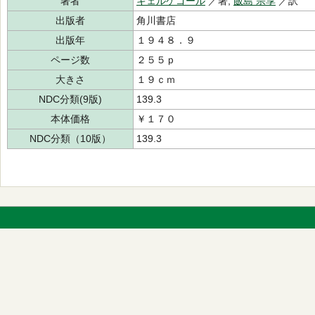
著者
キェルケゴール
／著,
飯島 宗享
／訳
出版者
角川書店
出版年
１９４８．９
ページ数
２５５ｐ
大きさ
１９ｃｍ
NDC分類(9版)
139.3
本体価格
￥１７０
NDC分類（10版）
139.3