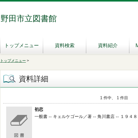
野田市立図書館
トップメニュー
資料検索
資料紹介
トップメニュー
>
資料詳細
1 件中、 1 件目
初恋
一般書 -- キェルケゴール／著 -- 角川書店 -- １９４８．９