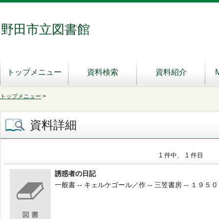
野田市立図書館
トップメニュー
資料検索
資料紹介
トップメニュー
>
資料詳細
1 件中、 1 件目
誘惑者の日記
一般書 -- キェルケゴール／作 -- 三笠書房 -- １９５０ --