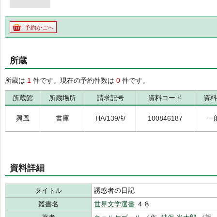
予約かごへ
所蔵
所蔵は
1
件です。現在の予約件数は
0
件です。
所蔵館
所蔵場所
請求記号
資料コード
資料
興風
書庫
HA/139/ｷ/
100846187
一
資料詳細
タイトル
誘惑者の日記
叢書名
世界文学選書
４８