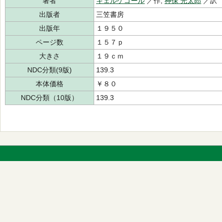
著者
キェルケゴール
／作,
神保 光太郎
／訳
出版者
三笠書房
出版年
１９５０
ページ数
１５７ｐ
大きさ
１９ｃｍ
NDC分類(9版)
139.3
本体価格
￥８０
NDC分類（10版）
139.3