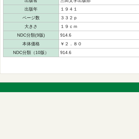
出版者
三田文学出版部
出版年
１９４１
ページ数
３３２ｐ
大きさ
１９ｃｍ
NDC分類(9版)
914.6
本体価格
￥２．８０
NDC分類（10版）
914.6