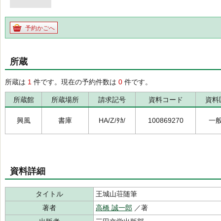
予約かごへ
所蔵
所蔵は
1
件です。現在の予約件数は
0
件です。
所蔵館
所蔵場所
請求記号
資料コード
資料
興風
書庫
HA/Z/ﾀｶ/
100869270
一
資料詳細
タイトル
王城山荘随筆
著者
高橋 誠一郎
／著