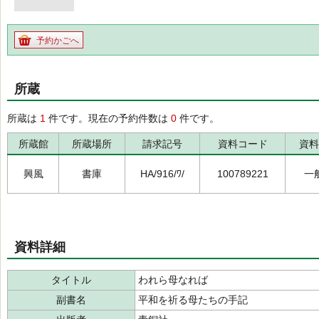
予約かごへ
所蔵
所蔵は
1
件です。現在の予約件数は
0
件です。
所蔵館
所蔵場所
請求記号
資料コード
資料
興風
書庫
HA/916/ﾜ/
100789221
一
資料詳細
タイトル
われら母なれば
副書名
平和を祈る母たちの手記