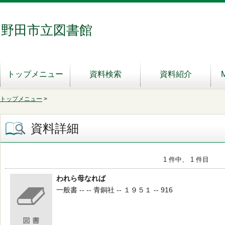
野田市立図書館
トップメニュー
資料検索
資料紹介
トップメニュー
>
資料詳細
1 件中、 1 件目
われら母なれば
一般書 -- -- 青銅社 -- １９５１ -- 916