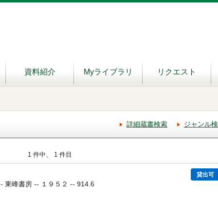
資料紹介
Myライブラリ
リクエスト
詳細蔵書検索
ジャンル検
1 件中、 1 件目
貸出可
 東峰書房 -- １９５２ -- 914.6