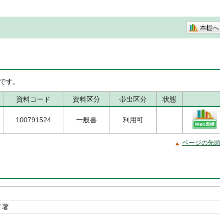
本棚へ
です。
資料コード
資料区分
帯出区分
状態
100791524
一般書
利用可
ページの先
／著