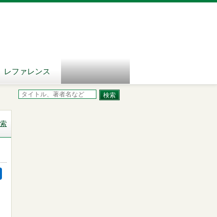
レファレンス
索