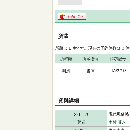
予約かごへ
所蔵
所蔵は
1
件です。現在の予約件数は
0
件
所蔵館
所蔵場所
請求記号
興風
書庫
HA/Z/ｷﾑ/
資料詳細
タイトル
現代風俗帖
著者
木村 荘八