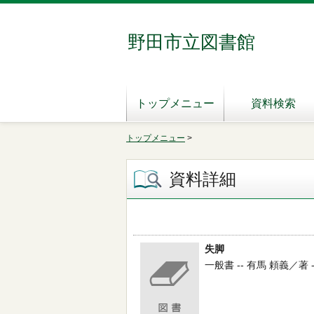
野田市立図書館
トップメニュー
資料検索
トップメニュー
>
資料詳細
失脚
一般書 -- 有馬 頼義／著 --