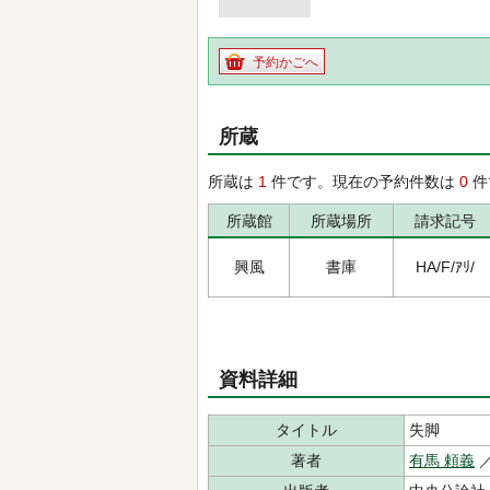
予約かごへ
所蔵
所蔵は
1
件です。現在の予約件数は
0
件
所蔵館
所蔵場所
請求記号
興風
書庫
HA/F/ｱﾘ/
資料詳細
タイトル
失脚
著者
有馬 頼義