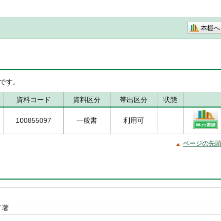
本棚へ
です。
資料コード
資料区分
帯出区分
状態
100855097
一般書
利用可
ページの先
／著