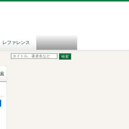
レファレンス
索