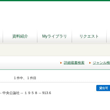
資料紹介
Myライブラリ
リクエスト
詳細蔵書検索
ジャンル検
1 件中、 1 件目
貸出可
 中央公論社 -- １９５８ -- 913.6