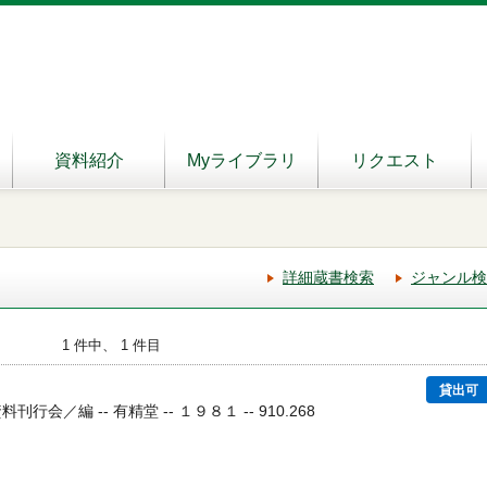
資料紹介
Myライブラリ
リクエスト
詳細蔵書検索
ジャンル検
1 件中、 1 件目
貸出可
行会／編 -- 有精堂 -- １９８１ -- 910.268