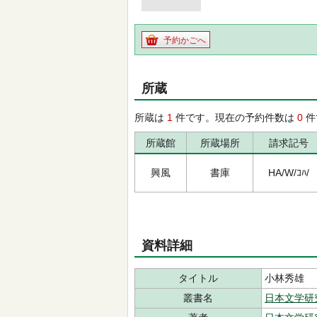
予約かごへ
所蔵
所蔵は
1
件です。現在の予約件数は
0
件
所蔵館
所蔵場所
請求記号
興風
書庫
HA/W/ｺﾊ/
資料詳細
タイトル
小林秀雄
叢書名
日本文学研