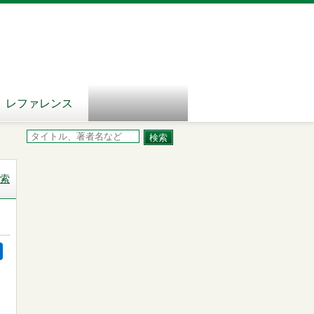
レファレンス
索